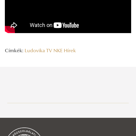
Címkék:
Ludovika TV
NKE Hírek
Legutóbbi bejegyzések
2026/08/06
A vízgazdálkodás jövőjét írják