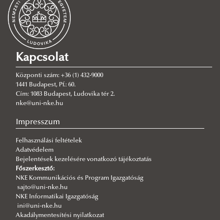
2026/08/06
Rendszeresség, mértékletesség, elfogadás – Gólyatábor 2026
2026/08/03
Az NKE energiatakarékossággal kapcsolatos átmeneti intézkedései
Kapcsolat
2026/08/03
A jó kormányzás érdeke, hogy mindenütt ugyanolyan szakmai
színvonalon működjék
Központi szám: +36 (1) 432-9000
1441 Budapest, Pf.: 60.
2026/08/03
Cím: 1083 Budapest, Ludovika tér 2.
Még nem késő jelentkezni a KTI szakirányú továbbképzéseire
nke@uni-nke.hu
2026/07/31
Impresszum
Fordulat jöhet: megszűnhet a hatóság előtti hazugság
Felhasználási feltételek
2026/07/30
Adatvédelem
Q-s/D-s pályázati felhívás
Bejelentések kezelésére vonatkozó tájékoztatás
2026/07/30
Főszerkesztő:
Új esély a továbbtanulásra: válaszd az NKE-t a pótfelvételin!
NKE Kommunikációs és Program Igazgatóság
sajto@uni-nke.hu
2026/07/29
NKE Informatikai Igazgatóság
A gyermek mindenek felett
ini@uni-nke.hu
Akadálymentesítési nyilatkozat
2026/07/27