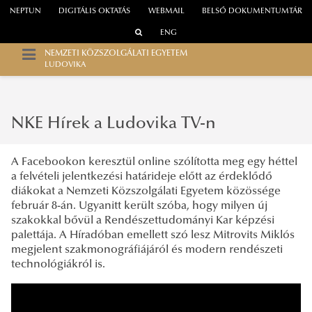
NEPTUN
DIGITÁLIS OKTATÁS
WEBMAIL
BELSŐ DOKUMENTUMTÁR
ENG
NEMZETI KÖZSZOLGÁLATI EGYETEM
LUDOVIKA
NKE Hírek a Ludovika TV-n
A Facebookon keresztül online szólította meg egy héttel
a felvételi jelentkezési határideje előtt az érdeklődő
diákokat a Nemzeti Közszolgálati Egyetem közössége
február 8-án. Ugyanitt került szóba, hogy milyen új
szakokkal bővül a Rendészettudományi Kar képzési
palettája. A Híradóban emellett szó lesz Mitrovits Miklós
megjelent szakmonográfiájáról és modern rendészeti
technológiákról is.