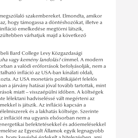
n megszólaló szakembereket. Elmondta, amikor
az, hogy támogassa a döntéshozókat, illetve a
 infláció emelkedése megtörni látszik,
szültebben várhatjuk majd a következő
kbeli Bard College Levy Közgazdasági
puha vagy kemény landolás?
címmel. A modern
sorban a valódi erőforrások befolyásolják, nem a
alható infláció az USA-ban kínálati oldali,
zta. Az USA monetáris politikájáért felelős
n a járvány hatásai jóval tovább tartottak, mint
árások miatt – visszaépülni időben. A költségek
te lélektani hadviseléssé vált megérteni az
mekkel is játszik. Az infláció kapcsán a
lelmiszerek és a lakhatás költsége. Szerinte
Az inflációt ma ugyanis elsősorban nem a
ő energetikai befektetésekkel és adóemelésekkel
s emelése az Egyesült Államok egyik legnagyobb
n, hogy kevésbé érdekelt a hitelezésben, ami