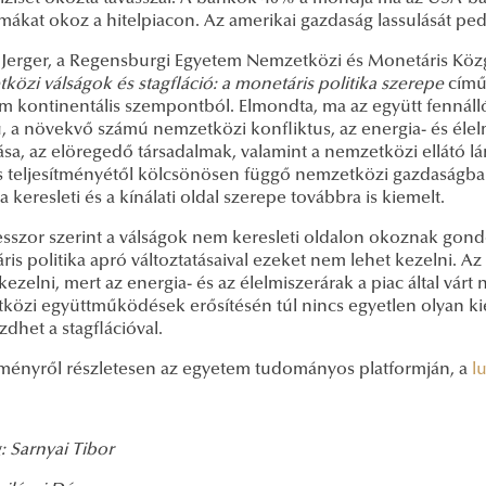
ákat okoz a hitelpiacon. Az amerikai gazdaság lassulását pedi
 Jerger, a Regensburgi Egyetem Nemzetközi és Monetáris Köz
özi válságok és stagfláció: a monetáris politika szerepe
című 
ám kontinentális szempontból. Elmondta, ma az együtt fennáll
 a növekvő számú nemzetközi konfliktus, az energia- és élelm
ása, az elöregedő társadalmak, valamint a nemzetközi ellátó l
 teljesítményétől kölcsönösen függő nemzetközi gazdaságba
a keresleti és a kínálati oldal szerepe továbbra is kiemelt.
sszor szerint a válságok nem keresleti oldalon okoznak gondok
is politika apró változtatásaival ezeket nem lehet kezelni. Az i
ezelni, mert az energia- és az élelmiszerárak a piac által várt
közi együttműködések erősítésén túl nincs egyetlen olyan kie
dhet a stagflációval.
ményről részletesen az egyetem tudományos platformján, a
l
: Sarnyai Tibor