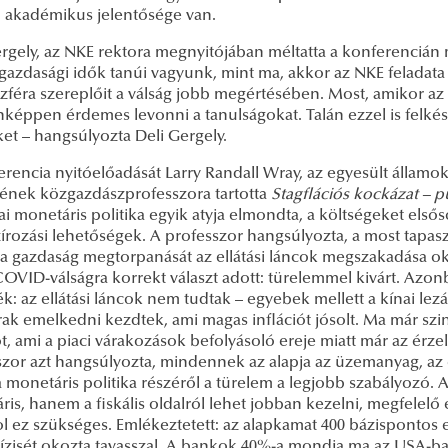
 akadémikus jelentősége van.
ergely, az NKE rektora megnyitójában méltatta a konferenciá
azdasági idők tanúi vagyunk, mint ma, akkor az NKE feladata 
szféra szereplőit a válság jobb megértésében. Most, amikor az
képpen érdemes levonni a tanulságokat. Talán ezzel is felké
ket ­– hangsúlyozta Deli Gergely.
erencia nyitóelőadását Larry Randall Wray, az egyesült államo
tének közgazdászprofesszora tartotta
Stagflációs kockázat – 
i monetáris politika egyik atyja elmondta, a költségeket első
írozási lehetőségek. A professzor hangsúlyozta, a most tapaszt
a gazdaság megtorpanását az ellátási láncok megszakadása oko
OVID-válságra korrekt választ adott: türelemmel kivárt. Azonba
k: az ellátási láncok nem tudtak – egyebek mellett a kínai lez
rak emelkedni kezdtek, ami magas inflációt jósolt. Ma már szin
ót, ami a piaci várakozások befolyásoló ereje miatt már az érzel
zor azt hangsúlyozta, mindennek az alapja az üzemanyag, az é
 monetáris politika részéről a türelem a legjobb szabályozó. 
is, hanem a fiskális oldalról lehet jobban kezelni, megfelel
hol ez szükséges. Emlékeztetett: az alapkamat 400 bázisponto
ízisét okozta tavasszal. A bankok 40%-a mondja ma az USA-ba