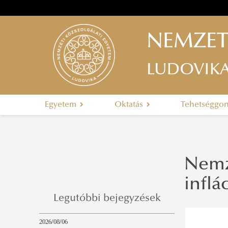
NEMZET
LUDOVIK
Egyetem
Oktatás
Tehetséggo
Nemz
inflá
Legutóbbi bejegyzések
2026/08/06