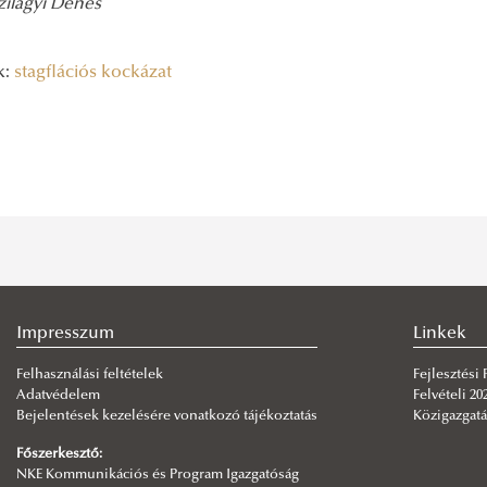
zilágyi Dénes
k:
stagflációs kockázat
Impresszum
Linkek
Felhasználási feltételek
Fejlesztési
Adatvédelem
Felvételi 20
Bejelentések kezelésére vonatkozó tájékoztatás
Közigazgatá
Főszerkesztő:
NKE Kommunikációs és Program Igazgatóság