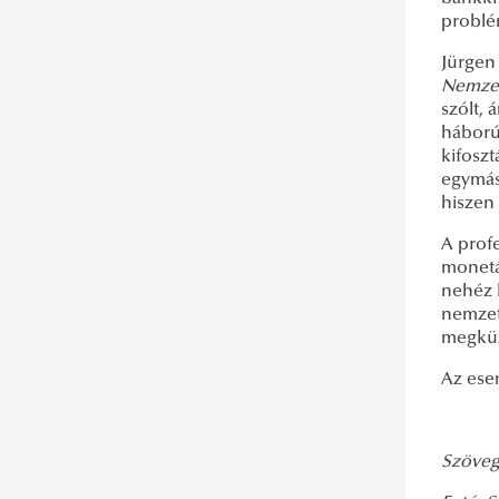
problém
Jürgen
Nemzetk
szólt, 
háború,
kifoszt
egymás
hiszen 
A profe
monetár
nehéz k
nemzet
megküz
Az ese
Szöveg