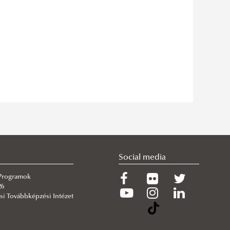
Social media
 Programok
26
si Továbbképzési Intézet