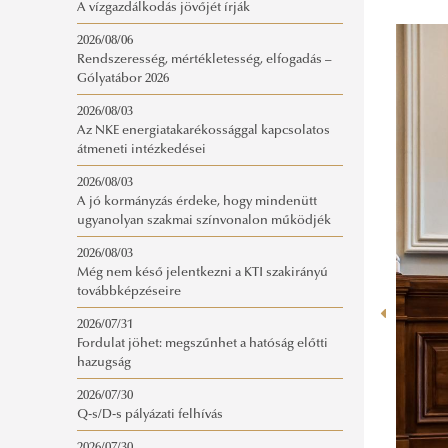
A vízgazdálkodás jövőjét írják
2026/08/06
Rendszeresség, mértékletesség, elfogadás –
Gólyatábor 2026
2026/08/03
Az NKE energiatakarékossággal kapcsolatos
átmeneti intézkedései
2026/08/03
A jó kormányzás érdeke, hogy mindenütt
ugyanolyan szakmai színvonalon működjék
2026/08/03
Még nem késő jelentkezni a KTI szakirányú
továbbképzéseire
2026/07/31
Fordulat jöhet: megszűnhet a hatóság előtti
hazugság
2026/07/30
Q-s/D-s pályázati felhívás