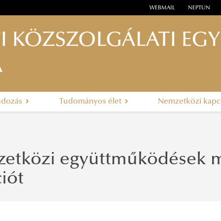
WEBMAIL
NEPTUN
I KÖZSZOLGÁLATI EG
A
ndozás
Tudományos élet
Nemzetközi kapc
etközi együttműködések m
ciót