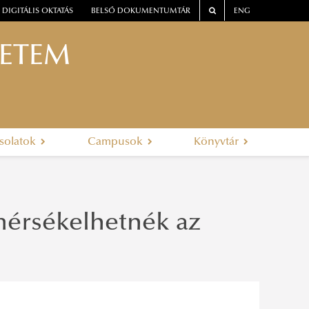
DIGITÁLIS OKTATÁS
BELSŐ DOKUMENTUMTÁR
ENG
YETEM
solatok
Campusok
Könyvtár
érsékelhetnék az