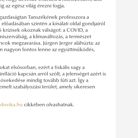
g az egész világ érezni fogja.
gazdaságtan Tanszékének professzora a
előadásában szintén a kínálati oldal gondjairól
ó krízisek okoznak válságot: a COVID, a
iszerválság, a klímaváltozás, a természet
áncok megzavarása. Jürgen Jerger aláhúzta: az
n nagyon fontos lenne az együttműködés,
at elsősorban, ezért a fiskális vagy a
nfláció kapcsán arról szólt, a jelenséget azért is
 növekedése mindig tovább fűti azt. Így a
melt szabályozási terület, amely sikeresen
udovika.hu
cikkében olvashatnak.