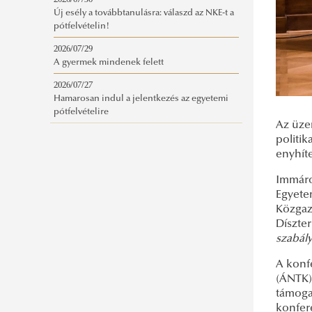
2026/07/30
Új esély a továbbtanulásra: válaszd az NKE-t a
pótfelvételin!
2026/07/29
A gyermek mindenek felett
2026/07/27
Hamarosan indul a jelentkezés az egyetemi
pótfelvételire
Az üzem
politik
enyhít
Immáro
Egyete
Közgaz
Díszte
szabál
A konf
(ÁNTK)
támoga
konfere