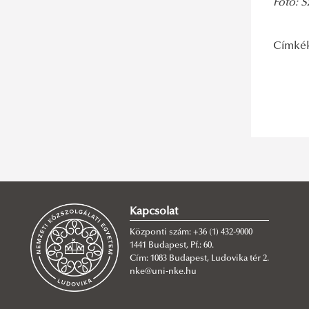
Fotó: S
Címké
Kapcsolat
Központi szám: +36 (1) 432-9000
1441 Budapest, Pf.: 60.
Cím: 1083 Budapest, Ludovika tér 2.
nke@uni-nke.hu