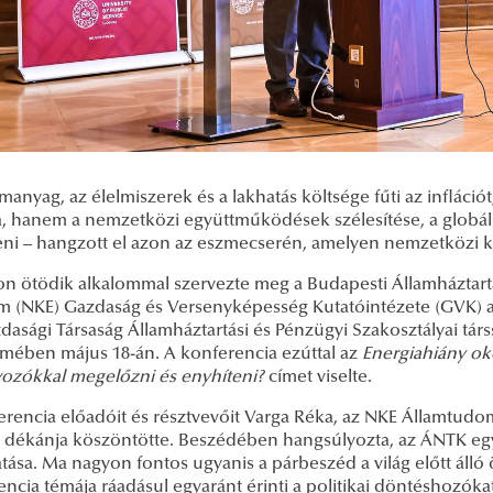
anyag, az élelmiszerek és a lakhatás költsége fűti az infláci
a, hanem a nemzetközi együttműködések szélesítése, a globális
eni – hangzott el azon az eszmecserén, amelyen nemzetközi k
n ötödik alkalommal szervezte meg a Budapesti Államháztart
m (NKE) Gazdaság és Versenyképesség Kutatóintézete (GVK) a
dasági Társaság Államháztartási és Pénzügyi Szakosztályai tá
rmében május 18-án. A konferencia ezúttal az
Energiahiány oko
yozókkal megelőzni és enyhíteni?
címet viselte.
erencia előadóit és résztvevőit Varga Réka, az NKE Államtu
 dékánja köszöntötte. Beszédében hangsúlyozta, az ÁNTK egy
tása. Ma nagyon fontos ugyanis a párbeszéd a világ előtt áll
ncia témája ráadásul egyaránt érinti a politikai döntéshozóka