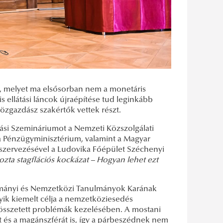
ót, melyet ma elsősorban nem a monetáris
 ellátási láncok újraépítése tud leginkább
özgazdász szakértők vettek részt.
ási Szemináriumot a Nemzeti Közszolgálati
 Pénzügyminisztérium, valamint a Magyar
rsszervezésével a Ludovika Főépület Széchenyi
zta stagflációs kockázat – Hogyan lehet ezt
dományi és Nemzetközi Tanulmányok Karának
ik kiemelt célja a nemzetköziesedés
ó összetett problémák kezelésében. A mostani
t és a magánszférát is, így a párbeszédnek nem