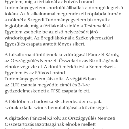
Egyetem, míg a férfiaknál az Eötvös Loránd
Tudományegyetem sportolói állhattak a dobogó legfelső
fokára. Az 6. alkalommal megrendezett röplabda tornán
a nőknél a Szegedi Tudományegyetem bizonyult a
legjobbnak, míg a férfiaknál szintén a Testnevelési
Egyetem zsebelte be az első helyezésért járó
vándorkupát. Az öregdiákoknál a Székelykeresztúri
Egyesülés csapata aratott fényes sikert.
A futsaltorna döntőjének kezdőrúgását Pánczél Károly,
az Országgyűlés Nemzeti Összetartozás Bizottságának
elnöke végezte el. A döntő mérkőzést a Semmelweis
Egyetem és az Eötvös Loránd
Tudományegyetem játszotta. A végjátékban
az ELTE csapata megvédte címét és 2-1-re
győzedelmeskedett a TFSE csapata felett.
A félidőben a Ludovika SE cheerleader csapata
szórakoztatta színes bemutatójával a közönséget.
A díjátadón Pánczél Károly, az Országgyűlés Nemzeti
Összetartozás Bizottságának elnöke mellett