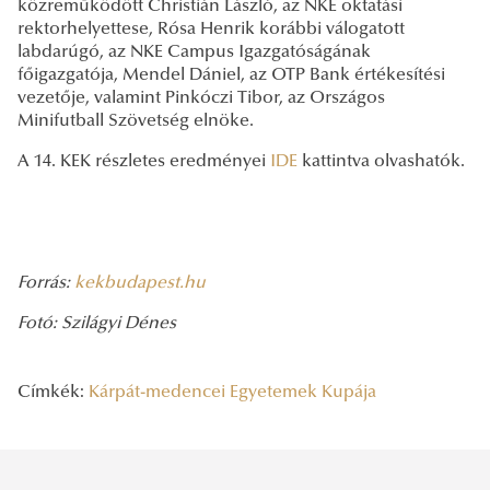
közreműködött Christián László, az NKE oktatási
rektorhelyettese, Rósa Henrik korábbi válogatott
labdarúgó, az NKE Campus Igazgatóságának
főigazgatója, Mendel Dániel, az OTP Bank értékesítési
vezetője, valamint Pinkóczi Tibor, az Országos
Minifutball Szövetség elnöke.
A 14. KEK részletes eredményei
IDE
kattintva olvashatók.
Forrás:
kekbudapest.hu
Fotó: Szilágyi Dénes
Címkék:
Kárpát-medencei Egyetemek Kupája