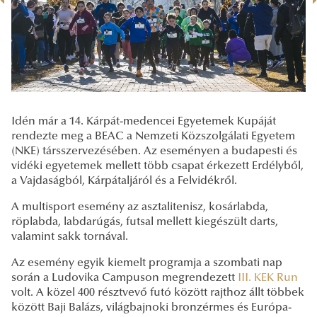
Idén már a 14. Kárpát-medencei Egyetemek Kupáját
rendezte meg a BEAC a Nemzeti Közszolgálati Egyetem
(NKE) társszervezésében. Az eseményen a budapesti és
vidéki egyetemek mellett több csapat érkezett Erdélyből,
a Vajdaságból, Kárpátaljáról és a Felvidékről.
A multisport esemény az asztalitenisz, kosárlabda,
röplabda, labdarúgás, futsal mellett kiegészült darts,
valamint sakk tornával.
Az esemény egyik kiemelt programja a szombati nap
során a Ludovika Campuson megrendezett
III. KEK Run
volt.
A közel 400 résztvevő futó között rajthoz állt többek
között Baji Balázs, világbajnoki bronzérmes és Európa-