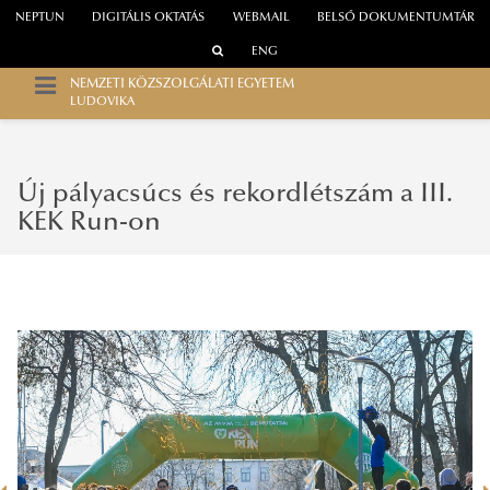
NEPTUN
DIGITÁLIS OKTATÁS
WEBMAIL
BELSŐ DOKUMENTUMTÁR
ENG
NEMZETI KÖZSZOLGÁLATI EGYETEM
LUDOVIKA
Új pályacsúcs és rekordlétszám a III.
KEK Run-on