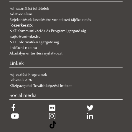
Fordulat jöhet: megszűnhet a hatóság előtti hazugság
Felhasználási feltételek
2026/07/30
Adatvédelem
Q-s/D-s pályázati felhívás
Bejelentések kezelésére vonatkozó tájékoztatás
2026/07/30
Főszerkesztő:
Új esély a továbbtanulásra: válaszd az NKE-t a pótfelvételin!
NKE Kommunikációs és Program Igazgatóság
sajto@uni-nke.hu
2026/07/29
NKE Informatikai Igazgatóság
A gyermek mindenek felett
ini@uni-nke.hu
Akadálymentesítési nyilatkozat
2026/07/27
Hamarosan indul a jelentkezés az egyetemi pótfelvételire
Linkek
Fejlesztési Programok
Felvételi 2026
Közigazgatási Továbbképzési Intézet
Social media