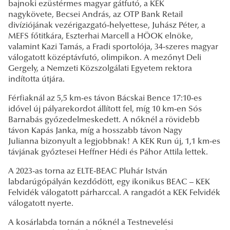
bajnoki ezüstérmes magyar gátfutó, a KEK
nagykövete, Becsei András, az OTP Bank Retail
divíziójának vezérigazgató-helyettese, Juhász Péter, a
MEFS főtitkára, Eszterhai Marcell a HÖOK elnöke,
valamint Kazi Tamás, a Fradi sportolója, 34-szeres magyar
válogatott középtávfutó, olimpikon. A mezőnyt Deli
Gergely, a Nemzeti Közszolgálati Egyetem rektora
indította útjára.
Férfiaknál az 5,5 km-es távon Bácskai Bence 17:10-es
idővel új pályarekordot állított fel, míg 10 km-en Sós
Barnabás győzedelmeskedett. A nőknél a rövidebb
távon Kapás Janka, míg a hosszabb távon Nagy
Julianna bizonyult a legjobbnak! A KEK Run új, 1,1 km-es
távjának győztesei Heffner Hédi és Páhor Attila lettek.
A 2023-as torna az ELTE-BEAC Pluhár István
labdarúgópályán kezdődött, egy ikonikus BEAC – KEK
Felvidék válogatott párharccal. A rangadót a KEK Felvidék
válogatott nyerte.
A kosárlabda tornán a nőknél a Testnevelési