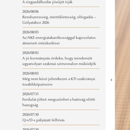
A vízgazdálkodás jövőjét írják
2026/08/06
Rendszeresség, mértékletesség, elfogadás –
Gólyatábor 2026
2026/08/03
Az NKE energiatakarékossággal kapcsolatos
átmeneti intézkedései
2026/08/03
A jó kormányzás érdeke, hogy mindenütt
ugyanolyan szakmai színvonalon működjék
2026/08/03
Még nem késő jelentkezni a KTI szakirányú
továbbképzéseire
2026/07/31
Fordulat jöhet: megszűnhet a hatóság előtti
hazugság
2026/07/30
Q-s/D-s pályázati felhívás