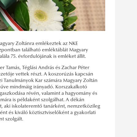
Magyary Zoltánra emlékeztek az NKE
pontban található emléktáblát Magyary
la 75. évfordulójának is emléket állít.
 Tamás, Téglási András és Zachar Péter
vezetője vettek részt. A koszorúzás kapcsán
i Tanulmányok Kar számára Magyary Zoltán
műve mindmáig irányadó. Korszakalkotó
ragaszkodása révén, valamint a hagyomány és
mára is példaként szolgálhat. A dékán
, aki iskolateremtő tanárként, nemzetközileg
nt és kiváló köztisztviselőként a gyakorlati
 szolgált.