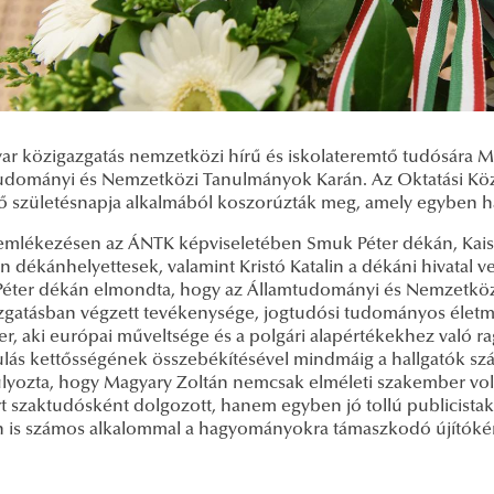
ar közigazgatás nemzetközi hírű és iskolateremtő tudósára 
udományi és Nemzetközi Tanulmányok Karán. Az Oktatási Köz
 születésnapja alkalmából koszorúzták meg, amely egyben halá
mlékezésen az ÁNTK képviseletében Smuk Péter dékán, Kaiser
án dékánhelyettesek, valamint Kristó Katalin a dékáni hivatal 
éter dékán elmondta, hogy az Államtudományi és Nemzetköz
zgatásban végzett tevékenysége, jogtudósi tudományos élet
er, aki európai műveltsége és a polgári alapértékekhez való 
lás kettősségének összebékítésével mindmáig a hallgatók szá
lyozta, hogy Magyary Zoltán nemcsak elméleti szakember volt
t szaktudósként dolgozott, hanem egyben jó tollú publicistaké
n is számos alkalommal a hagyományokra támaszkodó újítóként