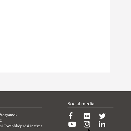
Social media
 Programok
26
si Továbbképzési Intézet