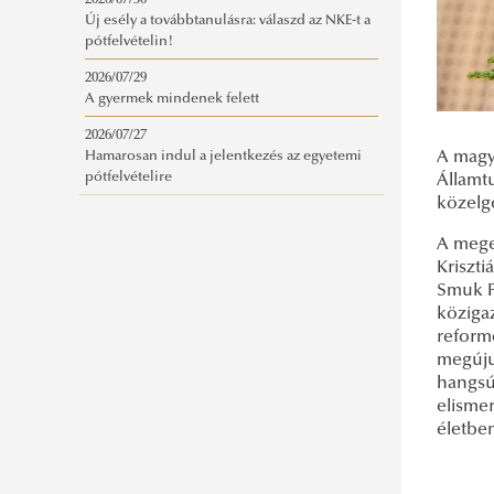
2026/07/30
Új esély a továbbtanulásra: válaszd az NKE-t a
pótfelvételin!
2026/07/29
A gyermek mindenek felett
2026/07/27
A magy
Hamarosan indul a jelentkezés az egyetemi
pótfelvételire
Államt
közelgő
A mege
Kriszti
Smuk P
köziga
reform
megúju
hangsú
elismer
életbe