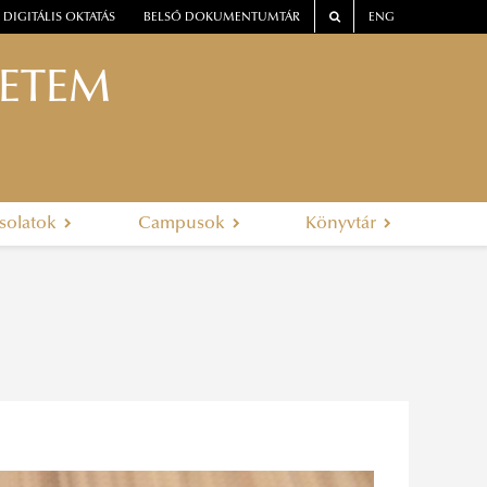
DIGITÁLIS OKTATÁS
BELSŐ DOKUMENTUMTÁR
ENG
YETEM
solatok
Campusok
Könyvtár