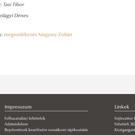
 Tasi Tibor
zilágyi Dénes
k:
megemlékezés
Magyary Zoltán
Impresszum
Linkek
Felhasználási feltételek
Fejlesztési
Adatvédelem
Felvételi 20
Bejelentések kezelésére vonatkozó tájékoztatás
Közigazgatá