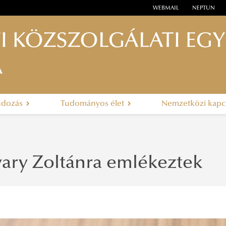
WEBMAIL
NEPTUN
I KÖZSZOLGÁLATI EG
A
ndozás
Tudományos élet
Nemzetközi kapc
ary Zoltánra emlékeztek