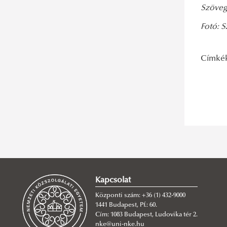
Szöveg:
Fotó: S
Címké
Kapcsolat
Központi szám: +36 (1) 432-9000
1441 Budapest, Pf.: 60.
Cím: 1083 Budapest, Ludovika tér 2.
nke@uni-nke.hu