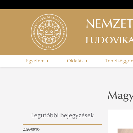
NEMZET
LUDOVIK
Egyetem
Oktatás
Tehetséggo
Magy
Legutóbbi bejegyzések
2026/08/06