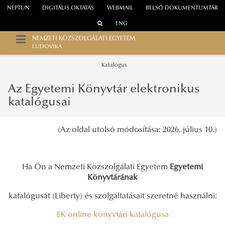
NEPTUN
DIGITÁLIS OKTATÁS
WEBMAIL
BELSŐ DOKUMENTUMTÁR
ENG
NEMZETI KÖZSZOLGÁLATI EGYETEM
LUDOVIKA
Katalógus
Az Egyetemi Könyvtár elektronikus
katalógusai
(Az oldal utolsó módosítása: 2026. július 10.)
Ha Ön a Nemzeti Közszolgálati Egyetem
Egyetemi
Könyvtárának
katalógusát (Liberty) és szolgáltatásait szeretné használni:
EK online könyvtári katalógusa