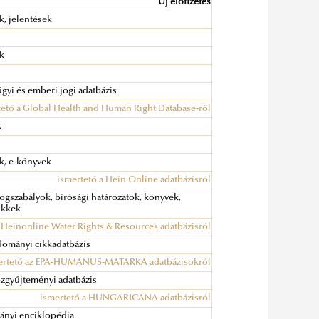
Új előfizetés
k, jelentések
ok
gyi és emberi jogi adatbázis
tető a Global Health and Human Right Database-ről
k
ok, e-könyvek
ismertető a Hein Online adatbázisról
jogszabályok, bírósági határozatok, könyvek,
cikkek
 Heinonline Water Rights & Resources adatbázisról
ományi cikkadatbázis
ertető az EPA-HUMANUS-MATARKA adatbázisokról
zgyűjteményi adatbázis
ismertető a HUNGARICANA adatbázisról
ányi enciklopédia