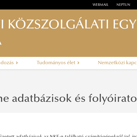
WEBMAIL
NEPTUN
I KÖZSZOLGÁLATI EG
A
ndozás
Tudományos élet
Nemzetközi kapc
e adatbázisok és folyóirat