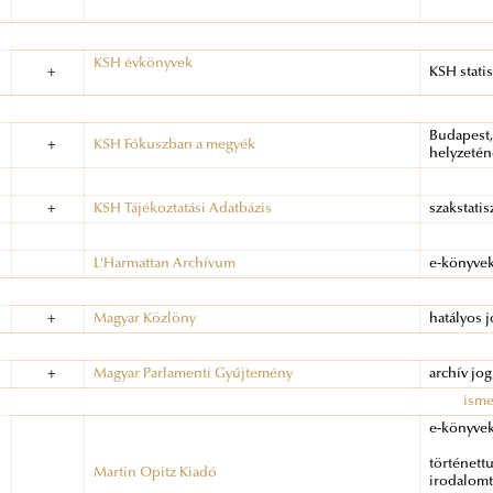
KSH évkönyvek
+
KSH statis
Budapest,
+
KSH Fókuszban a megyék
helyzetén
+
KSH Tájékoztatási Adatbázis
szakstatis
L'Harmattan Archívum
e-könyve
+
Magyar Közlöny
hatályos 
+
Magyar Parlamenti Gyűjtemény
archív jo
isme
e-könyve
történett
Martin Opitz Kiadó
irodalomtö