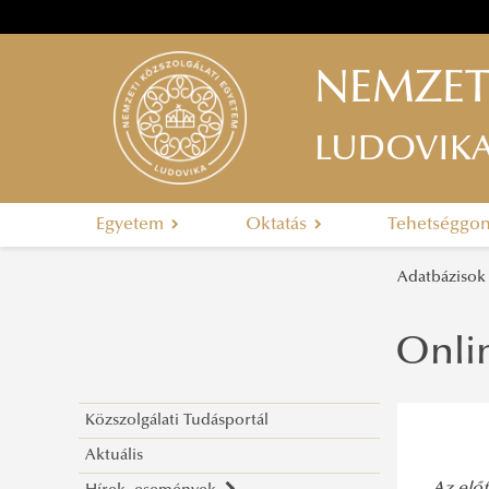
NEMZET
LUDOVIK
Egyetem
Oktatás
Tehetséggo
Adatbázisok
Onlin
Közszolgálati Tudásportál
Aktuális