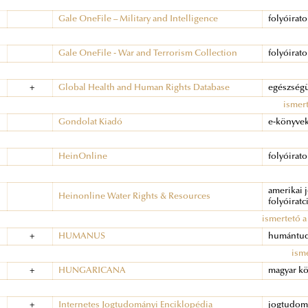
Gale OneFile – Military and Intelligence
folyóirato
Gale OneFile - War and Terrorism Collection
folyóirat
+
Global Health and Human Rights Database
egészségü
ismer
Gondolat Kiadó
e-könyve
HeinOnline
folyóirat
amerikai 
Heinonline Water Rights & Resources
folyóirat
ismertető a
+
HUMANUS
humántud
ism
+
HUNGARICANA
magyar kö
+
Internetes Jogtudományi Enciklopédia
jogtudom