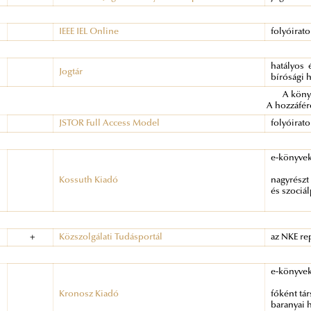
IEEE IEL Online
folyóirat
hatályos 
Jogtár
bírósági 
A könyv
A hozzáfér
JSTOR Full Access Model
folyóirat
e-könyve
Kossuth Kiadó
nagyrészt 
és szociá
+
Közszolgálati Tudásportál
az NKE re
e-könyve
Kronosz Kiadó
főként tá
baranyai 