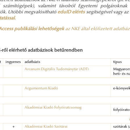
izetett adatbázisok az NKE-n található számítógépekről (pl. i
i számítógépek), valamint távolról Egyetemi polgároknak 
tők. Utóbbi megvalósítható
eduID elérés
segítségével vagy az 
tatással.
ccess publikálási lehetőségek
az NKE által előfizetett adatbá
-ről elérhető adatbázisok betűrendben
t
ingyenes
adatbázis
típus
Arcanum Digitális Tudománytár (ADT)
Magyarors
heti- és 
Argumentum Kiadó
e-könyve
Akadémiai Kiadó Folyóiratcsomag
folyóirat
+
Akadémiai Kiadó Szótárai
szótárak (