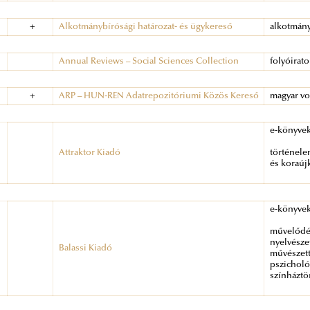
+
Alkotmánybírósági határozat- és ügykereső
alkotmány
Annual Reviews – Social Sciences Collection
folyóirat
+
ARP – HUN-REN Adatrepozitóriumi Közös Kereső
magyar vo
e-könyve
Attraktor Kiadó
történele
és koraúj
e-könyve
művelődés
nyelvésze
Balassi Kiadó
művészett
pszicholó
színháztö