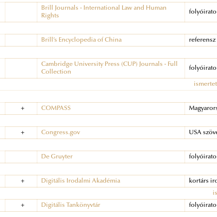
Brill Journals - International Law and Human
folyóirat
Rights
Brill’s Encyclopedia of China
referensz
Cambridge University Press (CUP) Journals - Full
folyóirat
Collection
ismertet
+
COMPASS
Magyarors
+
Congress.gov
USA szöve
De Gruyter
folyóirat
+
Digitális Irodalmi Akadémia
kortárs i
i
+
Digitális Tankönyvtár
folyóirat