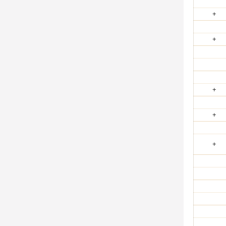
+
+
+
+
+