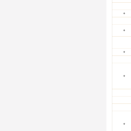
+
+
+
+
+