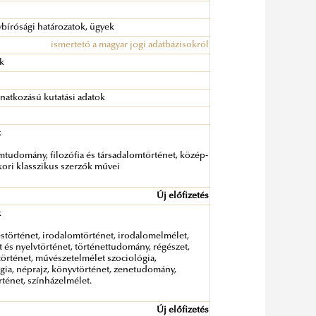
bírósági határozatok, ügyek
ismertető a magyar jogi adatbázisokról
ok
natkozású kutatási adatok
k
mtudomány, filozófia és társadalomtörténet, közép-
kori klasszikus szerzők művei
Új előfizetés
k
történet, irodalomtörténet, irodalomelmélet,
t és nyelvtörténet, történettudomány, régészet,
örténet, művészetelmélet szociológia,
gia, néprajz, könyvtörténet, zenetudomány,
rténet, színházelmélet.
Új előfizetés