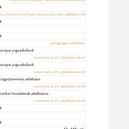
ismertető a Digitális Tankönyvtár adatbázisról
ok
ő a Directory of Open Access Journals adatbázisról
ok
ok
pedagógiai adatbázis
európai jogszabályok
ismertető az EU adatbázisokról
európai jogszabályok
ismertető az EU adatbázisokról
özgyűjteményi adatbázis
ismertető az EU adatbázisokról
isztikai hivatalának adatbázisa
ismertető az EU adatbázisokról
ok
ok