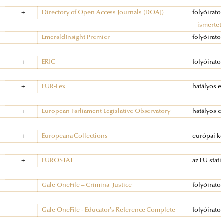
+
Directory of Open Access Journals (DOAJ)
folyóirat
ismertet
EmeraldInsight Premier
folyóirat
+
ERIC
folyóirat
+
EUR-Lex
hatályos 
+
European Parliament Legislative Observatory
hatályos 
+
Europeana Collections
európai k
+
EUROSTAT
az EU stat
Gale OneFile – Criminal Justice
folyóirat
Gale OneFile - Educator's Reference Complete
folyóirat