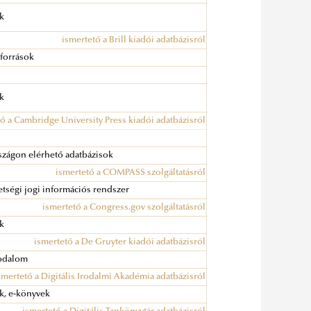
ok
ismertető a Brill kiadói adatbázisról
 források
ok
ő a Cambridge University Press kiadói adatbázisról
zágon elérhető adatbázisok
ismertető a COMPASS szolgáltatásról
tségi jogi információs rendszer
ismertető a Congress.gov szolgáltatásról
ok
ismertető a De Gruyter kiadói adatbázisról
rodalom
smertető a Digitális Irodalmi Akadémia adatbázisról
ok, e-könyvek