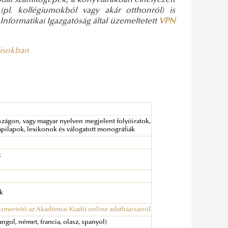
rodai számítógépek, a könyvtárakban elhelyezett
(pl. kollégiumokból vagy akár otthonról) is
Informatikai Igazgatóság által üzemeltetett
VPN
zisokban
zágon, vagy magyar nyelven megjelent folyóiratok,
napilapok, lexikonok és válogatott monográfiák
k
ok
ismertető az Akadémiai Kiadó online adatbázisairól
angol, német, francia, olasz, spanyol)