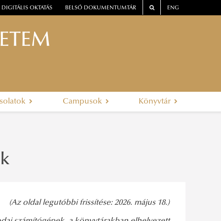
DIGITÁLIS OKTATÁS
BELSŐ DOKUMENTUMTÁR
ENG
YETEM
solatok
Campusok
Könyvtár
ok
(Az oldal legutóbbi frissítése: 2026. május 18.)