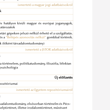
ismertető a magyar jogi adatbázisokról
ok
és hatályon kívüli magyar és európai joganyagok,
határozatok
tári gépeken jelszó nélkül érhető el a szolgáltatás.
és a
"Belépés azonosítás nélkül"
gombbal történik.
ok (főként társadalomtudomány)
ismertető a JSTOR adatbázisokról
k
a történelem, politikatudomány, filozófia, lélektan
lpszichológia
Új előfizetés
pozitóriumai
ismertető az Egyetem repozitóriumairól
k
rsadalomtudomány, elsősorban történelm és Pécs-
helytörténet, illetve irodalomtörténet, művészet