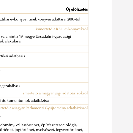
Új előfizetés
ztikai évkönyvei, zsebkönyvei adattárai 2005-től
ismertető a KSH évkönyvekről
 valamint a 19 megye társadalmi-gazdasági
ek alakulása
ztikai adatbázis
k
jogszabályok
ismertető a magyar jogi adatbázisokról
gi dokumentumok adatbázisa
rtető a Magyar Parlamenti Gyűjtemény adatbázisról
k
udomány, vallástörténet, építészetszociológia,
rténet, jogtörténet, nyelvészet, fegyvertörténet,