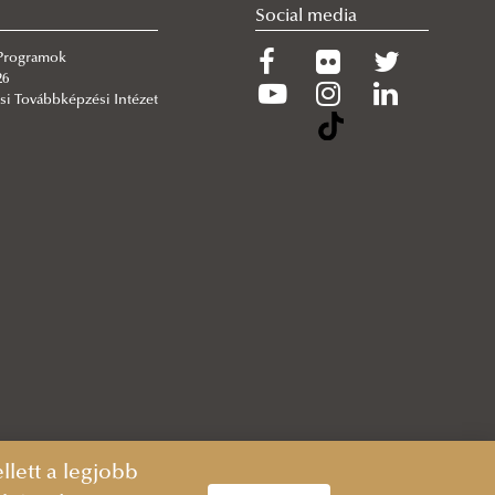
Social media
 Programok
26
si Továbbképzési Intézet
lett a legjobb