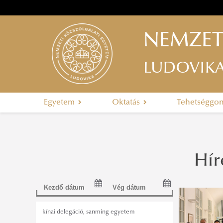
NEMZET
LUDOVIK
Egyetem
Oktatás
Tehetséggo
Hír
kínai delegáció
,
sanming egyetem