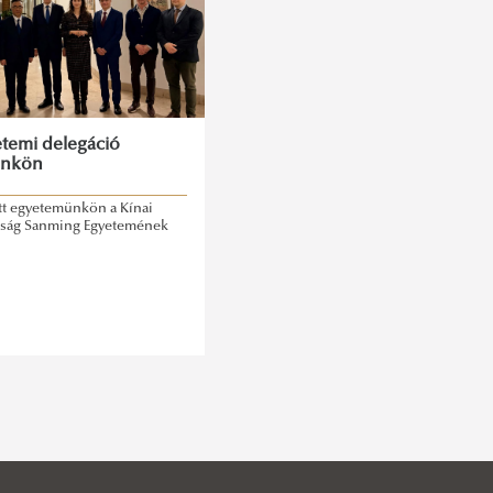
etemi delegáció
ünkön
ett egyetemünkön a Kínai
aság Sanming Egyetemének