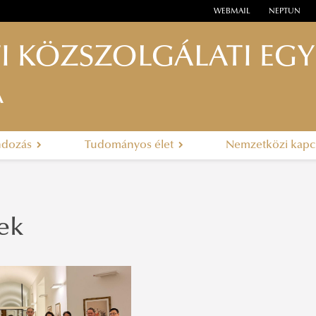
WEBMAIL
NEPTUN
I KÖZSZOLGÁLATI EG
A
ndozás
Tudományos élet
Nemzetközi kapc
ek