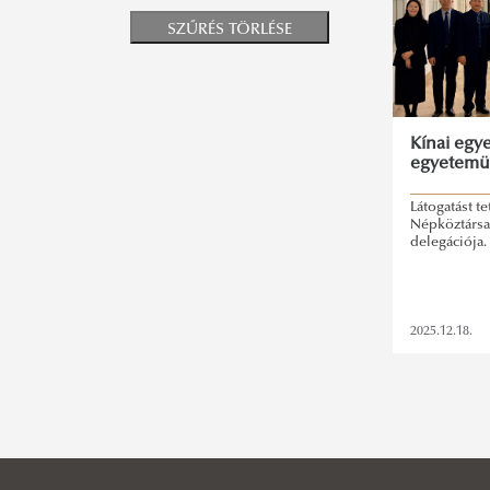
SZŰRÉS TÖRLÉSE
Kínai egy
egyetem
Látogatást t
Népköztárs
delegációja.
2025.12.18.