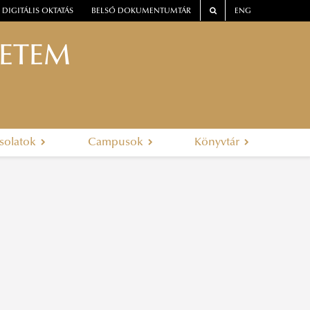
DIGITÁLIS OKTATÁS
BELSŐ DOKUMENTUMTÁR
ENG
YETEM
solatok
Campusok
Könyvtár