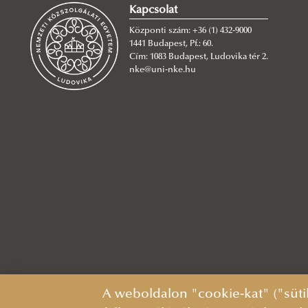
Kapcsolat
Központi szám: +36 (1) 432-9000
1441 Budapest, Pf.: 60.
Cím: 1083 Budapest, Ludovika tér 2.
nke@uni-nke.hu
A weboldalon "cookie-kat" ("süti