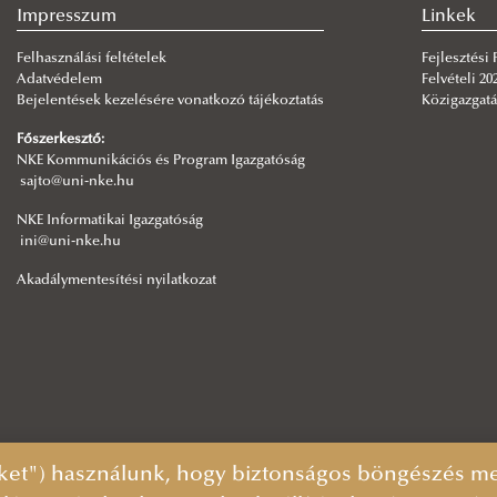
Impresszum
Linkek
Felhasználási feltételek
Fejlesztési
Adatvédelem
Felvételi 20
Bejelentések kezelésére vonatkozó tájékoztatás
Közigazgatá
Főszerkesztő:
NKE Kommunikációs és Program Igazgatóság
sajto@uni-nke.hu
NKE Informatikai Igazgatóság
ini@uni-nke.hu
Akadálymentesítési nyilatkozat
ket") használunk, hogy biztonságos böngészés mel