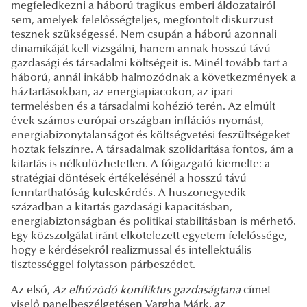
megfeledkezni a háború tragikus emberi áldozatairól
sem, amelyek felelősségteljes, megfontolt diskurzust
tesznek szükségessé. Nem csupán a háború azonnali
dinamikáját kell vizsgálni, hanem annak hosszú távú
gazdasági és társadalmi költségeit is. Minél tovább tart a
háború, annál inkább halmozódnak a következmények a
háztartásokban, az energiapiacokon, az ipari
termelésben és a társadalmi kohézió terén. Az elmúlt
évek számos európai országban inflációs nyomást,
energiabizonytalanságot és költségvetési feszültségeket
hoztak felszínre. A társadalmak szolidaritása fontos, ám a
kitartás is nélkülözhetetlen. A főigazgató kiemelte: a
stratégiai döntések értékelésénél a hosszú távú
fenntarthatóság kulcskérdés. A huszonegyedik
században a kitartás gazdasági kapacitásban,
energiabiztonságban és politikai stabilitásban is mérhető.
Egy közszolgálat iránt elkötelezett egyetem felelőssége,
hogy e kérdésekről realizmussal és intellektuális
tisztességgel folytasson párbeszédet.
Az első,
Az elhúzódó konfliktus gazdaságtana
címet
viselő panelbeszélgetésen Vargha Márk, az