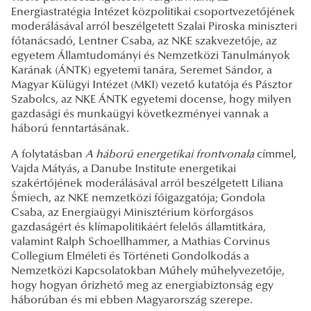
Energiastratégia Intézet közpolitikai csoportvezetőjének
moderálásával arról beszélgetett Szalai Piroska miniszteri
főtanácsadó, Lentner Csaba, az NKE szakvezetője, az
egyetem Államtudományi és Nemzetközi Tanulmányok
Karának (ÁNTK) egyetemi tanára, Seremet Sándor, a
Magyar Külügyi Intézet (MKI) vezető kutatója és Pásztor
Szabolcs, az NKE ÁNTK egyetemi docense, hogy milyen
gazdasági és munkaügyi következményei vannak a
háború fenntartásának.
A folytatásban
A háború energetikai frontvonala
címmel,
Vajda Mátyás, a Danube Institute energetikai
szakértőjének moderálásával arról beszélgetett Liliana
Śmiech, az NKE nemzetközi főigazgatója; Gondola
Csaba, az Energiaügyi Minisztérium körforgásos
gazdaságért és klímapolitikáért felelős államtitkára,
valamint Ralph Schoellhammer, a Mathias Corvinus
Collegium Elméleti és Történeti Gondolkodás a
Nemzetközi Kapcsolatokban Műhely műhelyvezetője,
hogy hogyan őrizhető meg az energiabiztonság egy
háborúban és mi ebben Magyarország szerepe.