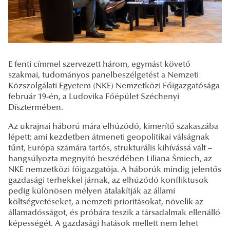
E fenti címmel szervezett három, egymást követő
szakmai, tudományos panelbeszélgetést a Nemzeti
Közszolgálati Egyetem (NKE) Nemzetközi Főigazgatósága
február 19-én, a Ludovika Főépület Széchenyi
Dísztermében.
Az ukrajnai háború mára elhúzódó, kimerítő szakaszába
lépett: ami kezdetben átmeneti geopolitikai válságnak
tűnt, Európa számára tartós, strukturális kihívássá vált –
hangsúlyozta megnyitó beszédében Liliana Śmiech, az
NKE nemzetközi főigazgatója. A háborúk mindig jelentős
gazdasági terhekkel járnak, az elhúzódó konfliktusok
pedig különösen mélyen átalakítják az állami
költségvetéseket, a nemzeti prioritásokat, növelik az
államadósságot, és próbára teszik a társadalmak ellenálló
képességét. A gazdasági hatások mellett nem lehet