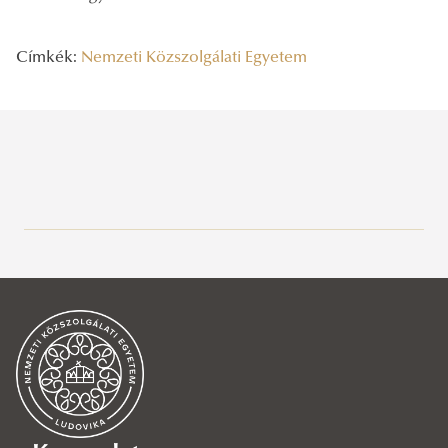
Címkék:
Nemzeti Közszolgálati Egyetem
Legutóbbi bejegyzések
2026/08/06
A vízgazdálkodás jövőjét írják
2026/08/06
Rendszeresség, mértékletesség, elfogadás – Gólyatábor 2026
2026/08/03
Az NKE energiatakarékossággal kapcsolatos átmeneti intézkedései