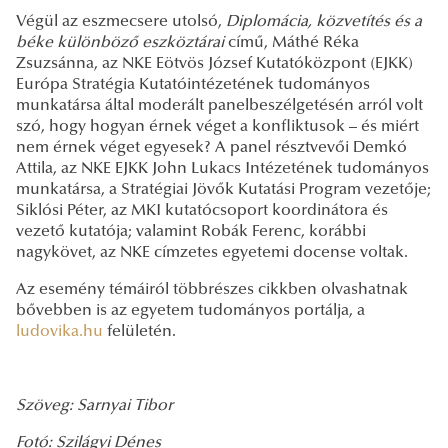
Végül az eszmecsere utolsó,
Diplomácia, közvetítés és a
béke különböző eszköztárai
című, Máthé Réka
Zsuzsánna, az NKE Eötvös József Kutatóközpont (EJKK)
Európa Stratégia Kutatóintézetének tudományos
munkatársa által moderált panelbeszélgetésén arról volt
szó, hogy hogyan érnek véget a konfliktusok – és miért
nem érnek véget egyesek? A panel résztvevői Demkó
Attila, az NKE EJKK John Lukacs Intézetének tudományos
munkatársa, a Stratégiai Jövők Kutatási Program vezetője;
Siklósi Péter, az MKI kutatócsoport koordinátora és
vezető kutatója; valamint Robák Ferenc, korábbi
nagykövet, az NKE címzetes egyetemi docense voltak.
Az esemény témáiról többrészes cikkben olvashatnak
bővebben is az egyetem tudományos portálja, a
ludovika.hu
felületén.
Szöveg: Sarnyai Tibor
Fotó: Szilágyi Dénes