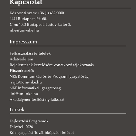
Kapcsolat
2026/08/03
A jó kormányzás érdeke, hogy mindenütt ugyanolyan szakmai
színvonalon működjék
Központi szám: +36 (1) 432-9000
1441 Budapest, Pf.: 60.
2026/08/03
Cím: 1083 Budapest, Ludovika tér 2.
Még nem késő jelentkezni a KTI szakirányú továbbképzéseire
nke@uni-nke.hu
2026/07/31
Impresszum
Fordulat jöhet: megszűnhet a hatóság előtti hazugság
Felhasználási feltételek
2026/07/30
Adatvédelem
Q-s/D-s pályázati felhívás
Bejelentések kezelésére vonatkozó tájékoztatás
2026/07/30
Főszerkesztő:
Új esély a továbbtanulásra: válaszd az NKE-t a pótfelvételin!
NKE Kommunikációs és Program Igazgatóság
sajto@uni-nke.hu
2026/07/29
NKE Informatikai Igazgatóság
A gyermek mindenek felett
ini@uni-nke.hu
Akadálymentesítési nyilatkozat
2026/07/27
Hamarosan indul a jelentkezés az egyetemi pótfelvételire
Linkek
Fejlesztési Programok
Felvételi 2026
Közigazgatási Továbbképzési Intézet